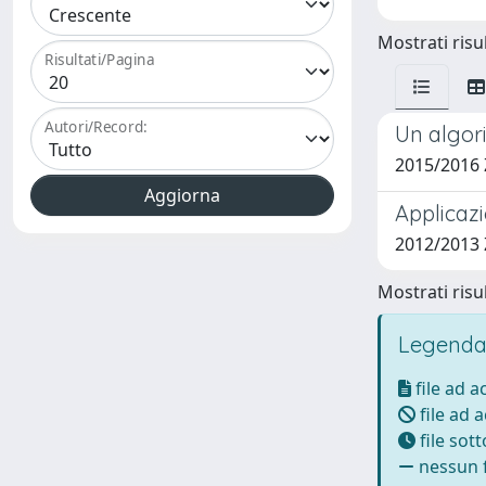
Mostrati risul
Risultati/Pagina
Autori/Record:
Un algori
2015/2016 
Applicaz
2012/2013 
Mostrati risul
Legenda
file ad 
file ad 
file sot
nessun f