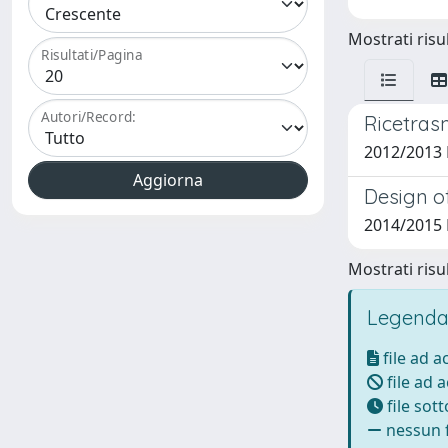
Mostrati risul
Risultati/Pagina
Autori/Record:
Ricetrasm
2012/2013 
Design of
2014/2015 
Mostrati risul
Legenda
file ad 
file ad 
file sot
nessun f