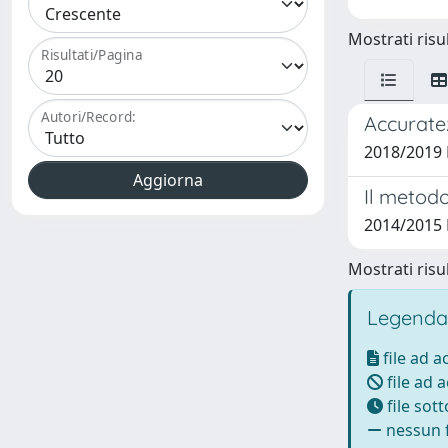
Mostrati risul
Risultati/Pagina
Autori/Record:
Accuratez
2018/2019 P
Il metodo
2014/2015 P
Mostrati risul
Legenda
file ad 
file ad 
file sot
nessun f