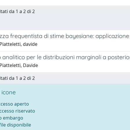
tati da 1 a 2 di 2
za frequentista di stime bayesiane: applicazione
iatteletti, davide
 analitico per le distribuzioni marginali a posteri
iatteletti, Davide
tati da 1 a 2 di 2
 icone
accesso aperto
accesso riservato
to embargo
ile disponibile