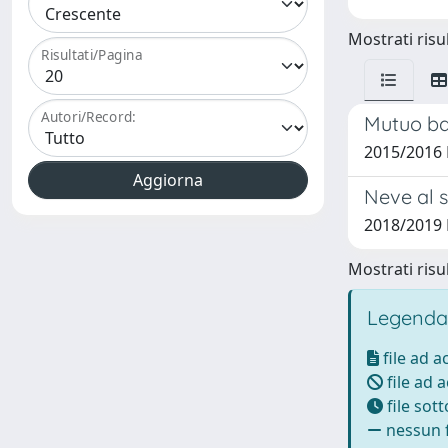
Mostrati risul
Risultati/Pagina
Autori/Record:
Mutuo ba
2015/2016 
Neve al so
2018/2019 
Mostrati risul
Legenda
file ad 
file ad 
file sot
nessun f