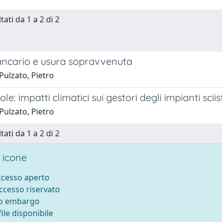
tati da 1 a 2 di 2
ncario e usura sopravvenuta
Pulzato, Pietro
le: impatti climatici sui gestori degli impianti sciist
Pulzato, Pietro
tati da 1 a 2 di 2
 icone
accesso aperto
accesso riservato
to embargo
ile disponibile