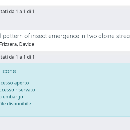
tati da 1 a 1 di 1
 pattern of insect emergence in two alpine str
Frizzera, Davide
tati da 1 a 1 di 1
 icone
accesso aperto
accesso riservato
to embargo
ile disponibile