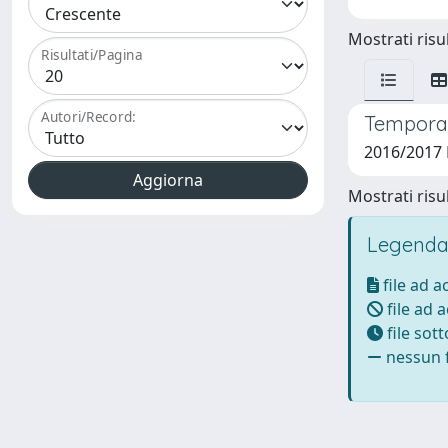
Mostrati risul
Risultati/Pagina
Autori/Record:
Temporal
2016/2017 
Mostrati risul
Legenda
file ad 
file ad 
file sot
nessun f