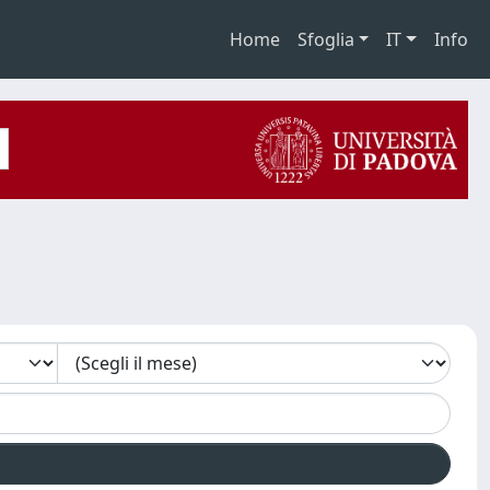
Home
Sfoglia
IT
Info