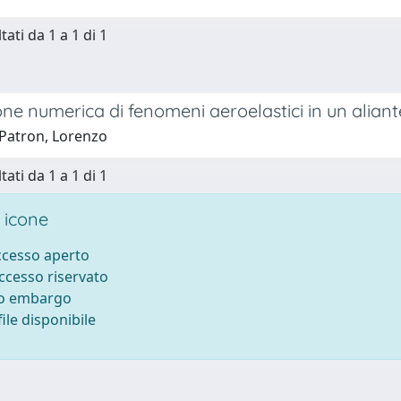
tati da 1 a 1 di 1
ne numerica di fenomeni aeroelastici in un aliant
Patron, Lorenzo
tati da 1 a 1 di 1
 icone
accesso aperto
accesso riservato
to embargo
ile disponibile