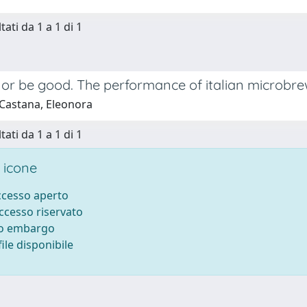
tati da 1 a 1 di 1
 or be good. The performance of italian microbre
Castana, Eleonora
tati da 1 a 1 di 1
 icone
accesso aperto
accesso riservato
to embargo
ile disponibile