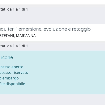
tati da 1 a 1 di 1
dulterii': emersione, evoluzione e retaggio.
 STEFANI, MARIANNA
tati da 1 a 1 di 1
 icone
accesso aperto
accesso riservato
to embargo
ile disponibile