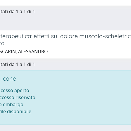
tati da 1 a 1 di 1
terapeutica: effetti sul dolore muscolo-scheletri
ra.
 SCARIN, ALESSANDRO
tati da 1 a 1 di 1
 icone
accesso aperto
accesso riservato
to embargo
ile disponibile