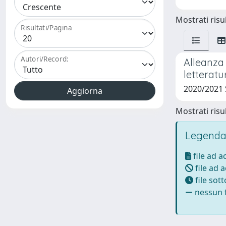
Mostrati risul
Risultati/Pagina
Autori/Record:
Alleanza 
letteratu
2020/2021
Mostrati risul
Legenda
file ad 
file ad 
file sot
nessun f