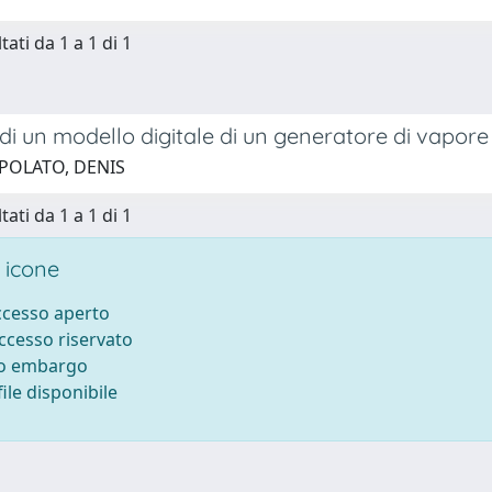
tati da 1 a 1 di 1
di un modello digitale di un generatore di vapore
 POLATO, DENIS
tati da 1 a 1 di 1
 icone
accesso aperto
accesso riservato
to embargo
ile disponibile