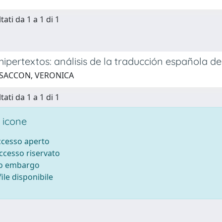
tati da 1 a 1 di 1
hipertextos: análisis de la traducción española d
 SACCON, VERONICA
tati da 1 a 1 di 1
 icone
accesso aperto
accesso riservato
to embargo
ile disponibile