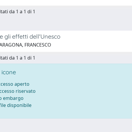
tati da 1 a 1 di 1
 gli effetti dell'Unesco
 ARAGONA, FRANCESCO
tati da 1 a 1 di 1
 icone
accesso aperto
accesso riservato
to embargo
ile disponibile