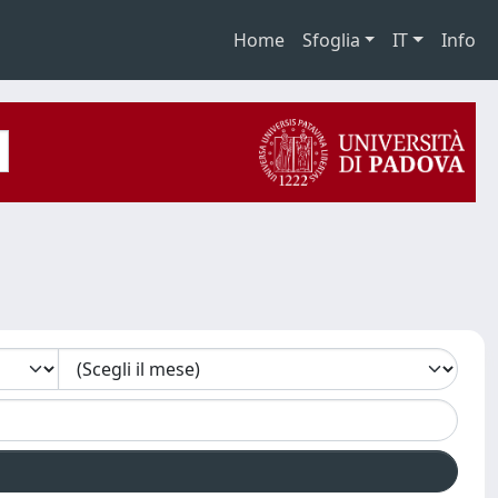
Home
Sfoglia
IT
Info