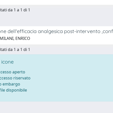
tati da 1 a 1 di 1
ne dell'efficacia analgesica post-intervento ,conf
 MILANI, ENRICO
tati da 1 a 1 di 1
 icone
accesso aperto
accesso riservato
to embargo
ile disponibile