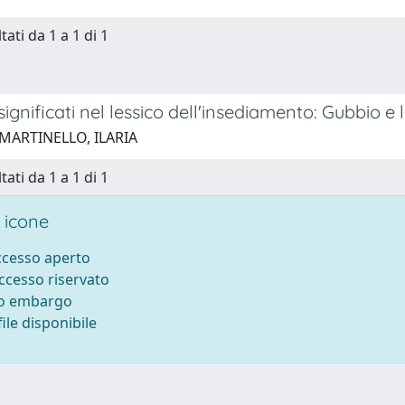
tati da 1 a 1 di 1
ignificati nel lessico dell'insediamento: Gubbio e 
 MARTINELLO, ILARIA
tati da 1 a 1 di 1
 icone
accesso aperto
accesso riservato
to embargo
ile disponibile