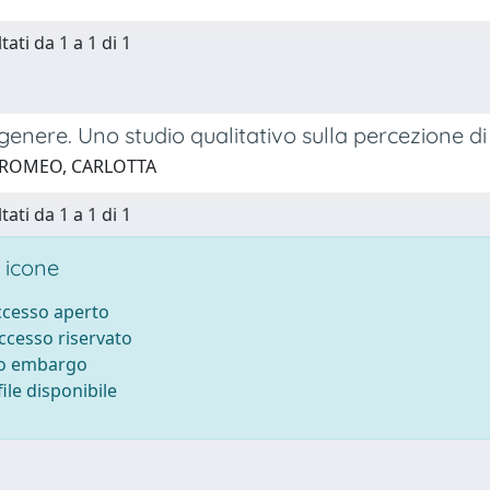
tati da 1 a 1 di 1
 genere. Uno studio qualitativo sulla percezione di 
 ROMEO, CARLOTTA
tati da 1 a 1 di 1
 icone
accesso aperto
accesso riservato
to embargo
ile disponibile