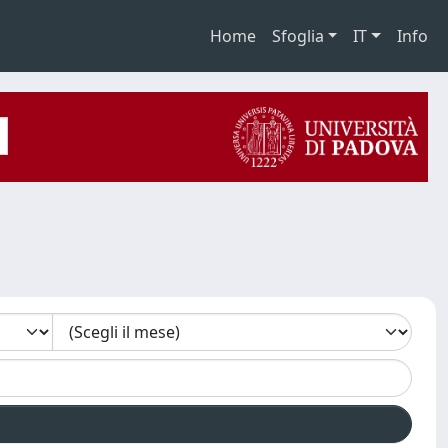
Home
Sfoglia
IT
Info