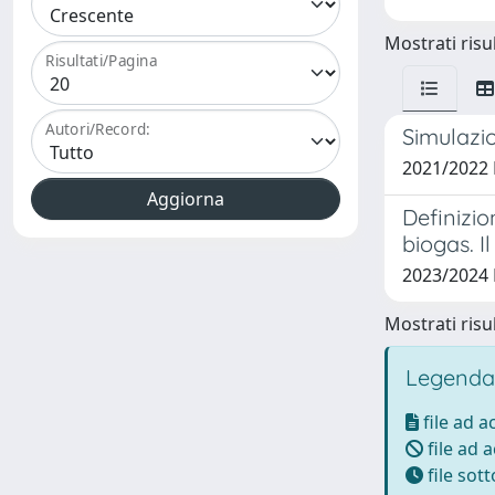
Mostrati risul
Risultati/Pagina
Autori/Record:
Simulazio
2021/2022
Definizio
biogas. I
2023/2024
Mostrati risul
Legenda
file ad 
file ad 
file sot