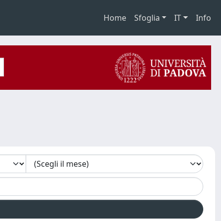
Home
Sfoglia
IT
Info