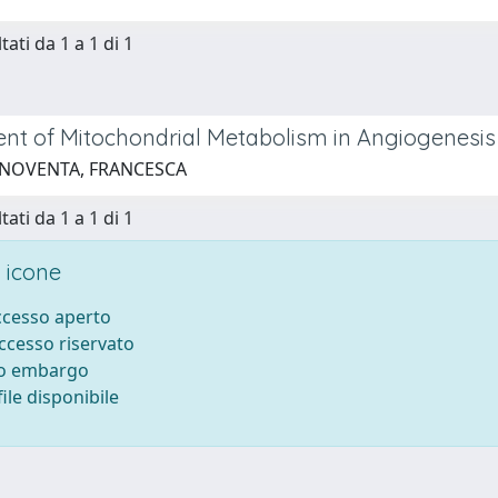
tati da 1 a 1 di 1
nt of Mitochondrial Metabolism in Angiogenesis
 NOVENTA, FRANCESCA
tati da 1 a 1 di 1
 icone
accesso aperto
accesso riservato
to embargo
ile disponibile