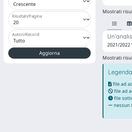
Mostrati risul
Risultati/Pagina
Autori/Record:
Un’analis
2021/2022
Mostrati risul
Legenda
file ad 
file ad 
file sot
nessun f