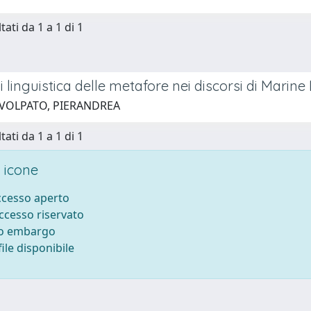
tati da 1 a 1 di 1
i linguistica delle metafore nei discorsi di Marin
 VOLPATO, PIERANDREA
tati da 1 a 1 di 1
 icone
accesso aperto
accesso riservato
to embargo
ile disponibile