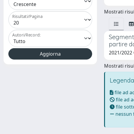
Mostrati risul
Risultati/Pagina
Autori/Record:
Segmentaz
partire d
2021/2022
Mostrati risul
Legenda
file ad 
file ad 
file sot
nessun f