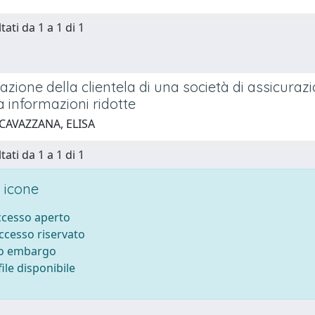
tati da 1 a 1 di 1
ione della clientela di una società di assicurazi
a informazioni ridotte
 CAVAZZANA, ELISA
tati da 1 a 1 di 1
 icone
accesso aperto
accesso riservato
to embargo
ile disponibile