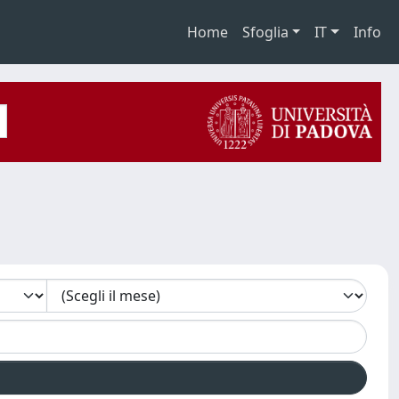
Home
Sfoglia
IT
Info