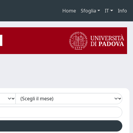
Home
Sfoglia
IT
Info