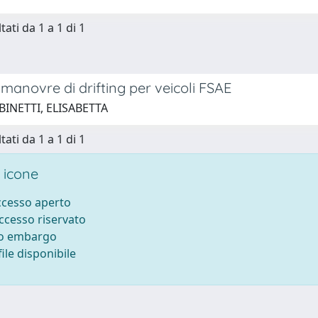
tati da 1 a 1 di 1
i manovre di drifting per veicoli FSAE
BINETTI, ELISABETTA
tati da 1 a 1 di 1
 icone
accesso aperto
accesso riservato
to embargo
ile disponibile