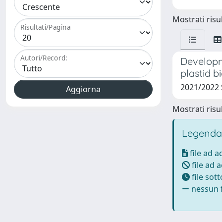
Mostrati risul
Risultati/Pagina
Autori/Record:
Developm
plastid b
2021/2022 
Mostrati risul
Legenda
file ad 
file ad 
file sot
nessun f