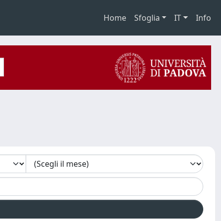
Home
Sfoglia
IT
Info