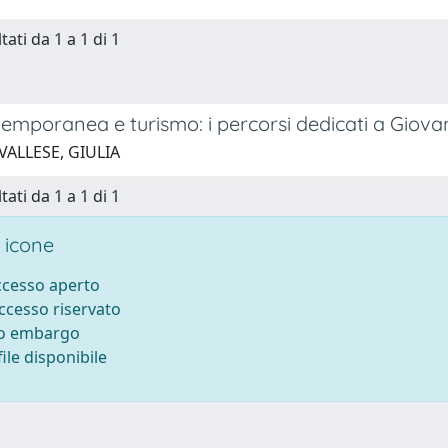
tati da 1 a 1 di 1
emporanea e turismo: i percorsi dedicati a Giovann
VALLESE, GIULIA
tati da 1 a 1 di 1
 icone
accesso aperto
accesso riservato
to embargo
ile disponibile