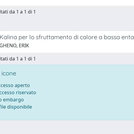
tati da 1 a 1 di 1
di Kalina per lo sfruttamento di calore a bassa enta
 GHENO, ERIK
tati da 1 a 1 di 1
 icone
accesso aperto
accesso riservato
to embargo
ile disponibile