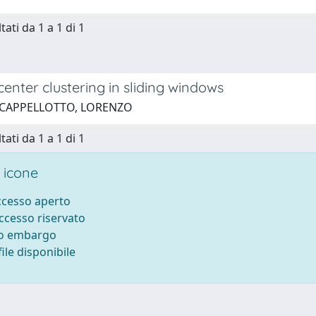
tati da 1 a 1 di 1
enter clustering in sliding windows
 CAPPELLOTTO, LORENZO
tati da 1 a 1 di 1
 icone
accesso aperto
accesso riservato
to embargo
ile disponibile