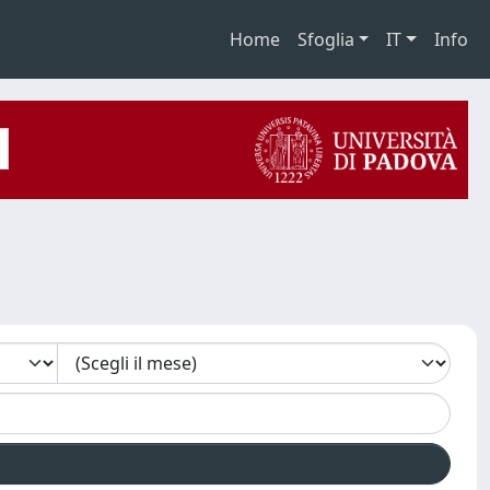
Home
Sfoglia
IT
Info