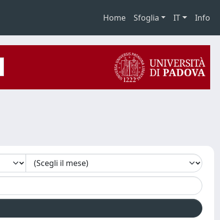
Home
Sfoglia
IT
Info