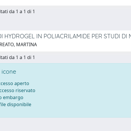
tati da 1 a 1 di 1
 DI HYDROGEL IN POLIACRILAMIDE PER STUDI D
 REATO, MARTINA
tati da 1 a 1 di 1
 icone
accesso aperto
accesso riservato
to embargo
ile disponibile