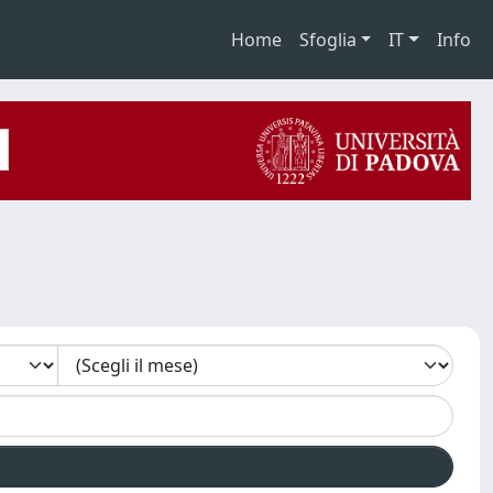
Home
Sfoglia
IT
Info