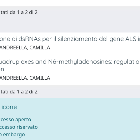
tati da 1 a 2 di 2
ione di dsRNAs per il silenziamento del gene ALS
 ANDREELLA, CAMILLA
adruplexes and N6-methyladenosines: regulation
n.
 ANDREELLA, CAMILLA
tati da 1 a 2 di 2
 icone
accesso aperto
accesso riservato
to embargo