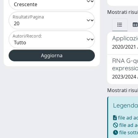
Mostrati risul
Risultati/Pagina
Autori/Record:
Applicaz
2020/2021
RNA G-qu
expressio
2023/2024
Mostrati risul
Legenda
file ad 
file ad 
file sot