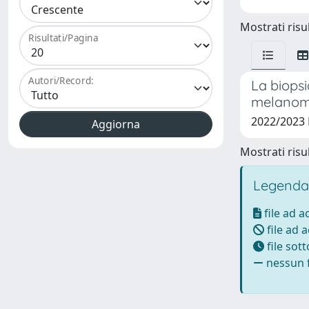
Mostrati risul
Risultati/Pagina
Autori/Record:
La biopsi
melanoma 
2022/2023
Mostrati risul
Legenda
file ad 
file ad 
file sot
nessun f