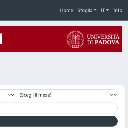
Home
Sfoglia
IT
Info