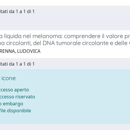
tati da 1 a 1 di 1
a liquida nel melanoma: comprendere il valore prog
circolanti, del DNA tumorale circolante e delle v
 RENNA, LUDOVICA
tati da 1 a 1 di 1
 icone
accesso aperto
accesso riservato
to embargo
ile disponibile