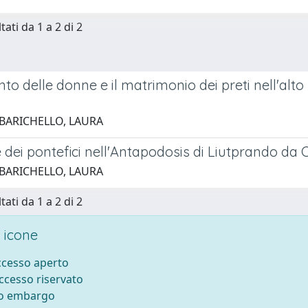
tati da 1 a 2 di 2
nto delle donne e il matrimonio dei preti nell'al
 BARICHELLO, LAURA
 dei pontefici nell'Antapodosis di Liutprando da
 BARICHELLO, LAURA
tati da 1 a 2 di 2
 icone
accesso aperto
accesso riservato
to embargo