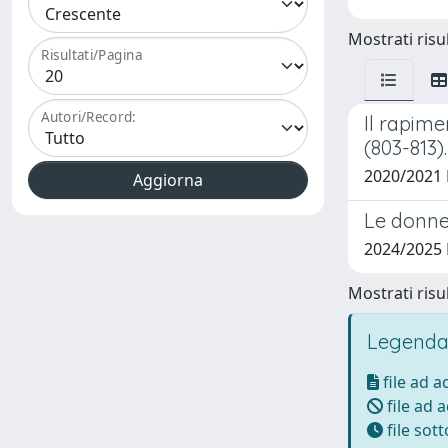
Mostrati risul
Risultati/Pagina
Autori/Record:
Il rapime
(803-813).
2020/2021
Le donne
2024/2025
Mostrati risul
Legenda
file ad 
file ad 
file sot