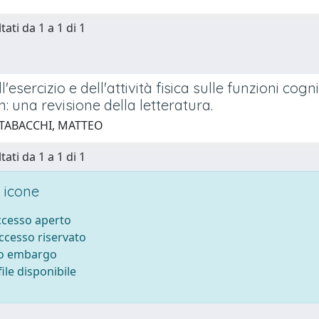
tati da 1 a 1 di 1
ll'esercizio e dell'attività fisica sulle funzioni cogn
: una revisione della letteratura.
 TABACCHI, MATTEO
tati da 1 a 1 di 1
 icone
accesso aperto
accesso riservato
to embargo
ile disponibile