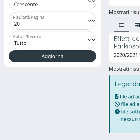
Mostrati risul
Risultati/Pagina
Autori/Record:
Effetti de
Parkinson
2020/2021
Mostrati risul
Legenda
file ad 
file ad 
file sot
nessun f