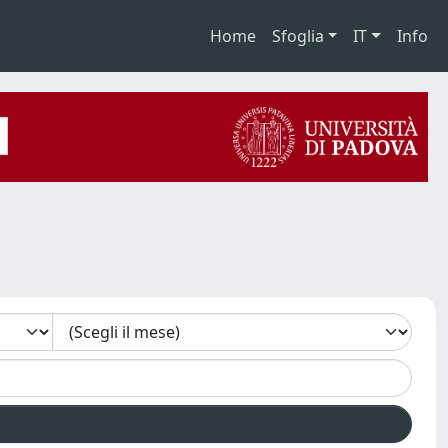
Home
Sfoglia
IT
Info