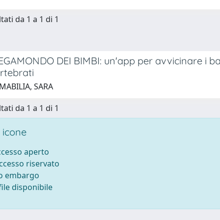
tati da 1 a 1 di 1
AMONDO DEI BIMBI: un'app per avvicinare i bamb
ertebrati
MABILIA, SARA
tati da 1 a 1 di 1
 icone
accesso aperto
accesso riservato
to embargo
ile disponibile