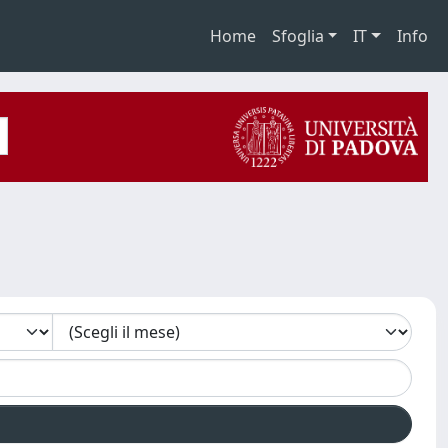
Home
Sfoglia
IT
Info