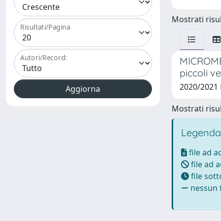
Mostrati risul
Risultati/Pagina
Autori/Record:
MICROMEG
piccoli v
2020/2021 
Mostrati risul
Legenda
file ad 
file ad 
file sot
nessun f