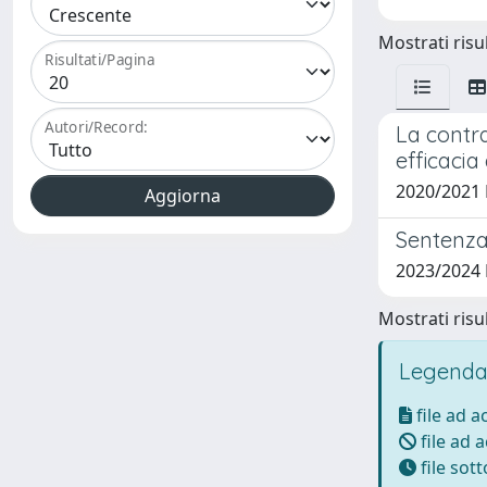
Mostrati risul
Risultati/Pagina
Autori/Record:
La contra
efficacia
2020/2021
Sentenza
2023/2024
Mostrati risul
Legenda
file ad 
file ad 
file sot