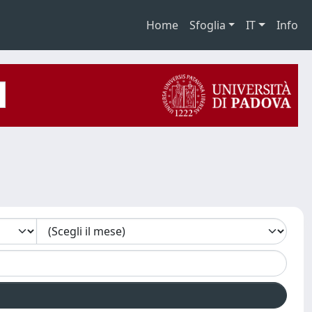
Home
Sfoglia
IT
Info