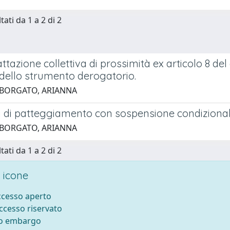
tati da 1 a 2 di 2
ttazione collettiva di prossimità ex articolo 8 del 
 dello strumento derogatorio.
 BORGATO, ARIANNA
 di patteggiamento con sospensione condizionale
 BORGATO, ARIANNA
tati da 1 a 2 di 2
 icone
accesso aperto
accesso riservato
to embargo