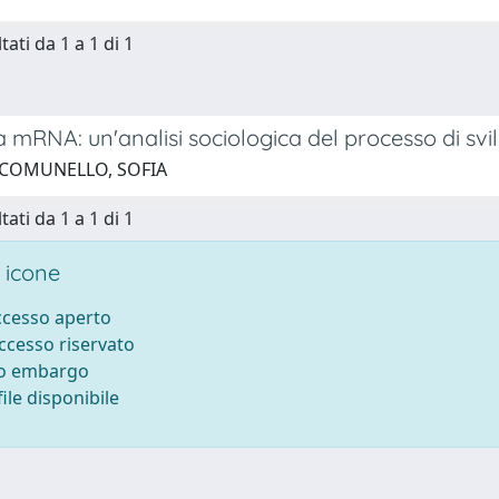
tati da 1 a 1 di 1
 mRNA: un'analisi sociologica del processo di svi
 COMUNELLO, SOFIA
tati da 1 a 1 di 1
 icone
accesso aperto
accesso riservato
to embargo
ile disponibile