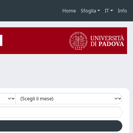
Home
Sfoglia
IT
Info