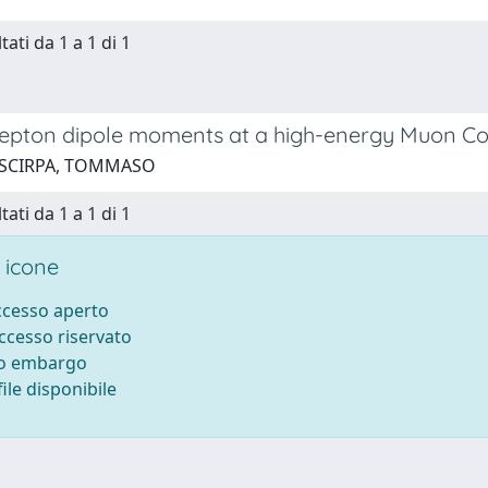
tati da 1 a 1 di 1
lepton dipole moments at a high-energy Muon Col
 SCIRPA, TOMMASO
tati da 1 a 1 di 1
 icone
accesso aperto
accesso riservato
to embargo
ile disponibile