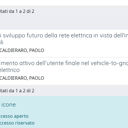
tati da 1 a 2 di 2
i sviluppo futuro della rete elettrica in vista del
li
 CALDIERARO, PAOLO
mento attivo dell’utente finale nel vehicle-to-grid:
lettrico
 CALDIERARO, PAOLO
tati da 1 a 2 di 2
 icone
accesso aperto
accesso riservato