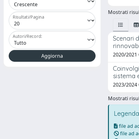
Mostrati risul
Risultati/Pagina
Autori/Record:
Scenari d
rinnovabi
2020/2021
Coinvolgi
sistema e
2023/2024
Mostrati risul
Legenda
file ad 
file ad 