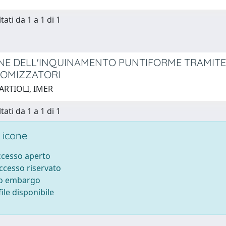
tati da 1 a 1 di 1
NE DELL'INQUINAMENTO PUNTIFORME TRAMITE 
TOMIZZATORI
ARTIOLI, IMER
tati da 1 a 1 di 1
 icone
accesso aperto
accesso riservato
to embargo
ile disponibile