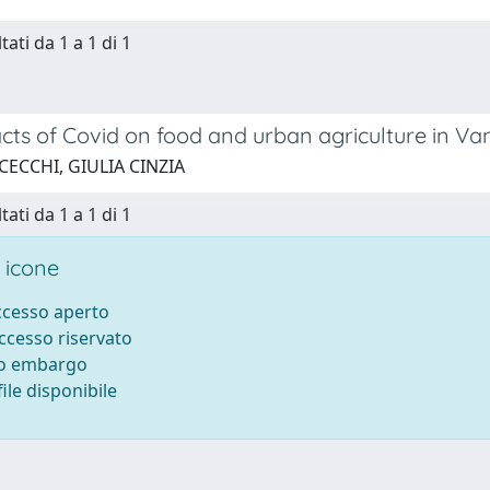
tati da 1 a 1 di 1
cts of Covid on food and urban agriculture in V
CECCHI, GIULIA CINZIA
tati da 1 a 1 di 1
 icone
accesso aperto
accesso riservato
to embargo
ile disponibile