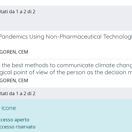
tati da 1 a 2 di 2
 Pandemics Using Non-Pharmaceutical Technologies
 GOREN, CEM
 the best methods to communicate climate change
ical point of view of the person as the decision
 GOREN, CEM
tati da 1 a 2 di 2
 icone
accesso aperto
accesso riservato