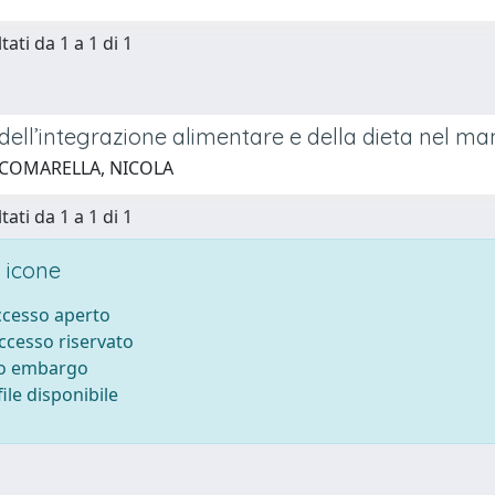
tati da 1 a 1 di 1
 dell’integrazione alimentare e della dieta nel 
 COMARELLA, NICOLA
tati da 1 a 1 di 1
 icone
accesso aperto
accesso riservato
to embargo
ile disponibile