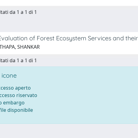
tati da 1 a 1 di 1
Evaluation of Forest Ecosystem Services and their
 THAPA, SHANKAR
tati da 1 a 1 di 1
 icone
accesso aperto
accesso riservato
to embargo
ile disponibile