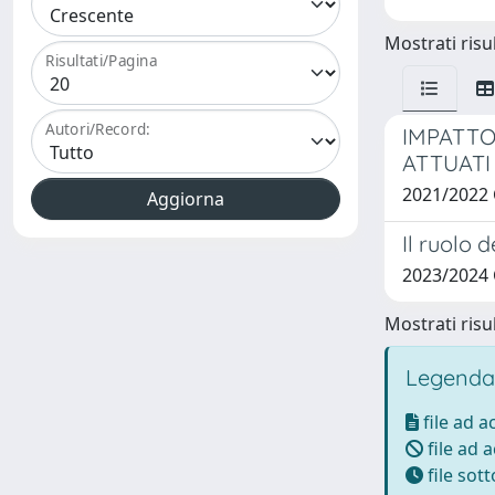
Mostrati risul
Risultati/Pagina
Autori/Record:
IMPATTO
ATTUATI
2021/2022 
Il ruolo d
2023/2024 
Mostrati risul
Legenda
file ad 
file ad 
file sot