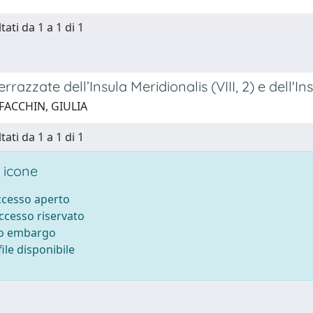
tati da 1 a 1 di 1
errazzate dell’Insula Meridionalis (VIII, 2) e dell'I
FACCHIN, GIULIA
tati da 1 a 1 di 1
 icone
accesso aperto
accesso riservato
to embargo
ile disponibile