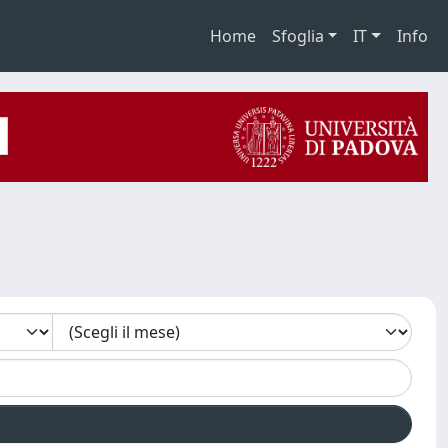
Home
Sfoglia
IT
Info