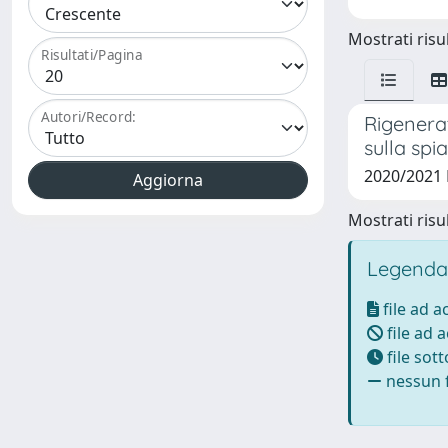
Mostrati risul
Risultati/Pagina
Autori/Record:
Rigenerat
sulla spi
2020/2021
Mostrati risul
Legenda
file ad 
file ad 
file sot
nessun f