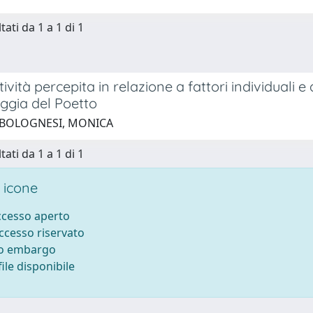
tati da 1 a 1 di 1
ività percepita in relazione a fattori individuali
aggia del Poetto
 BOLOGNESI, MONICA
tati da 1 a 1 di 1
 icone
accesso aperto
accesso riservato
to embargo
ile disponibile