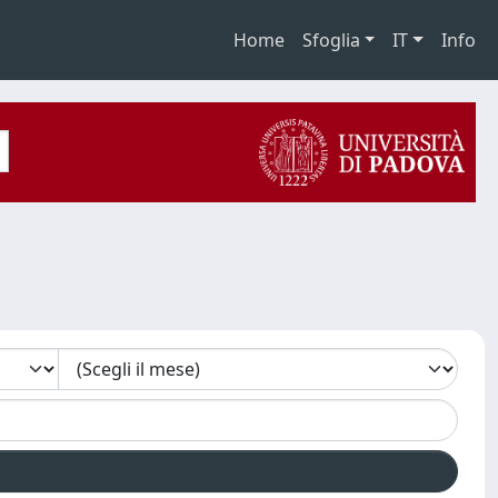
Home
Sfoglia
IT
Info