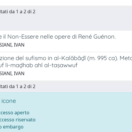
tati da 1 a 2 di 2
e il Non-Essere nelle opere di René Guénon.
SIANI, IVAN
ione del sufismo in al-Kalābāḏī (m. 995 ca). Metaf
ruf li-maḏhab ahl al-taṣawwuf
SIANI, IVAN
tati da 1 a 2 di 2
 icone
accesso aperto
accesso riservato
to embargo