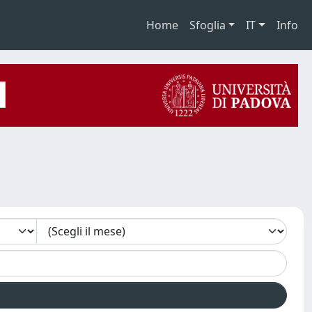
Home
Sfoglia
IT
Info