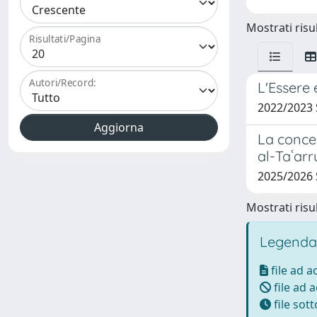
Mostrati risul
Risultati/Pagina
Autori/Record:
L'Essere 
2022/2023 
La concez
al-Taʿar
2025/2026 
Mostrati risul
Legenda
file ad 
file ad 
file sot