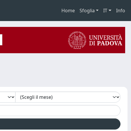
Home
Sfoglia
IT
Info