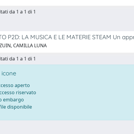
tati da 1 a 1 di 1
O P2D: LA MUSICA E LE MATERIE STEAM Un appr
 ZUIN, CAMILLA LUNA
tati da 1 a 1 di 1
 icone
accesso aperto
accesso riservato
to embargo
ile disponibile