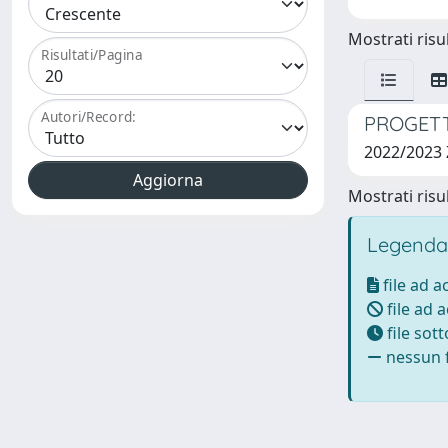
Mostrati risul
Risultati/Pagina
Autori/Record:
PROGETT
2022/2023
Mostrati risul
Legenda
file ad 
file ad 
file sot
nessun f