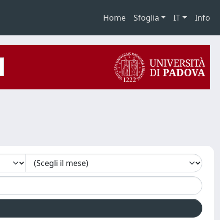
Home
Sfoglia
IT
Info