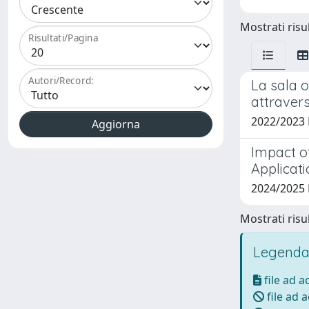
Mostrati risul
Risultati/Pagina
Autori/Record:
La sala o
attravers
2022/2023
Impact of
Applicat
2024/2025
Mostrati risul
Legenda
file ad 
file ad 