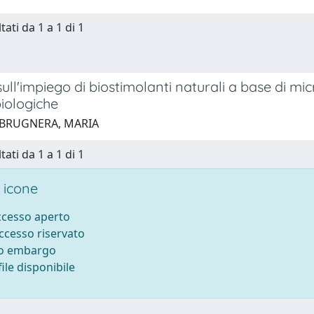
tati da 1 a 1 di 1
sull'impiego di biostimolanti naturali a base di mi
biologiche
 BRUGNERA, MARIA
tati da 1 a 1 di 1
 icone
accesso aperto
accesso riservato
to embargo
ile disponibile