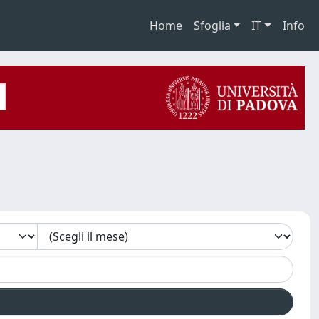
Home
Sfoglia
IT
Info