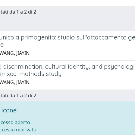
tati da 1 a 2 di 2
 unico a primogenito: studio sull'attaccamento g
le
WANG, JIAYIN
 discrimination, cultural identity, and psycholo
A mixed-methods study
WANG, JIAYIN
tati da 1 a 2 di 2
 icone
accesso aperto
accesso riservato