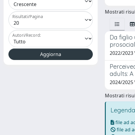
Mostrati risul
Risultati/Pagina
Autori/Record:
Da figlio
prosocia
2022/2023 
Perceived
adults: 
2024/2025 
Mostrati risul
Legenda
file ad 
file ad 