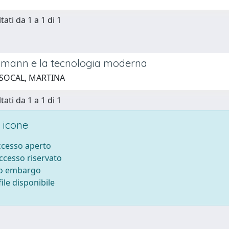
tati da 1 a 1 di 1
mann e la tecnologia moderna
 SOCAL, MARTINA
tati da 1 a 1 di 1
 icone
accesso aperto
accesso riservato
to embargo
ile disponibile