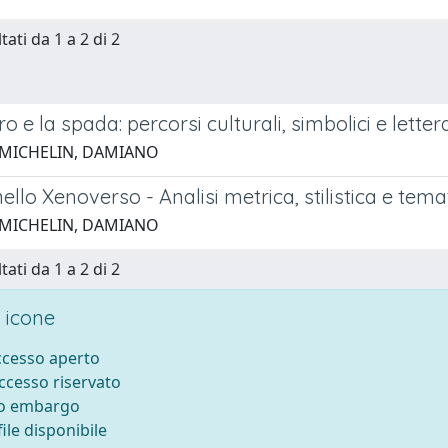
tati da 1 a 2 di 2
ero e la spada: percorsi culturali, simbolici e let
 MICHELIN, DAMIANO
ello Xenoverso - Analisi metrica, stilistica e te
 MICHELIN, DAMIANO
tati da 1 a 2 di 2
 icone
accesso aperto
accesso riservato
to embargo
ile disponibile