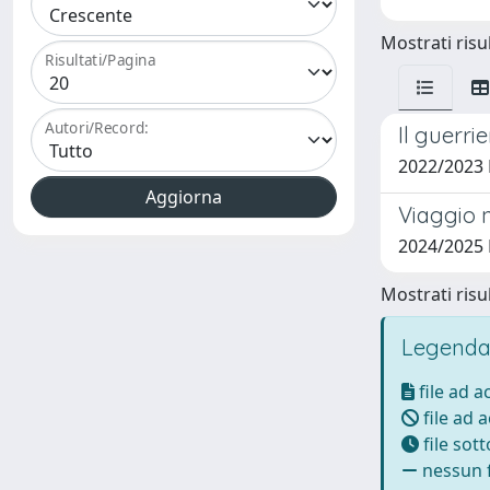
Mostrati risul
Risultati/Pagina
Autori/Record:
Il guerri
2022/2023
Viaggio n
2024/2025
Mostrati risul
Legenda
file ad 
file ad 
file sot
nessun f